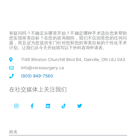
有疑问吗？不确定从哪里开始？不确定哪种手术适合您来帮助
您实现审美目标？在您的咨询期间，我们不仅回答您的任何问
题，而且还为您提供专门针对您和您的审美目标的个性化手术
计划。让我们从今天开始填写以下外科咨询申请表。
1148 Winston Churchill Blvd B4, Oakville, ON L6J 0A3
info@versosurgery.ca
(905) 849-7560
在社交媒体上关注我们
I
F
L
T
T
n
a
i
i
w
s
c
n
k
i
t
e
k
t
t
a
b
e
o
t
g
o
d
k
e
r
o
i
r
姓名
a
k
n