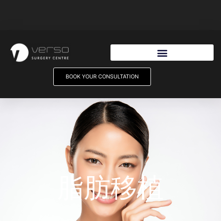
Skip
to
content
BOOK YOUR CONSULTATION
脂肪移植