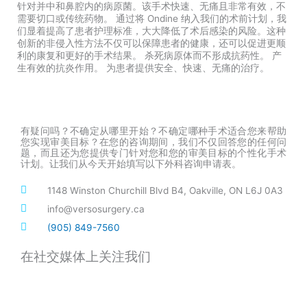
针对并中和鼻腔内的病原菌。该手术快速、无痛且非常有效，不
需要切口或传统药物。 通过将 Ondine 纳入我们的术前计划，我
们显着提高了患者护理标准，大大降低了术后感染的风险。这种
创新的非侵入性方法不仅可以保障患者的健康，还可以促进更顺
利的康复和更好的手术结果。 杀死病原体而不形成抗药性。 产
生有效的抗炎作用。 为患者提供安全、快速、无痛的治疗。
有疑问吗？不确定从哪里开始？不确定哪种手术适合您来帮助
您实现审美目标？在您的咨询期间，我们不仅回答您的任何问
题，而且还为您提供专门针对您和您的审美目标的个性化手术
计划。让我们从今天开始填写以下外科咨询申请表。
1148 Winston Churchill Blvd B4, Oakville, ON L6J 0A3
info@versosurgery.ca
(905) 849-7560
在社交媒体上关注我们
I
F
L
T
T
n
a
i
i
w
s
c
n
k
i