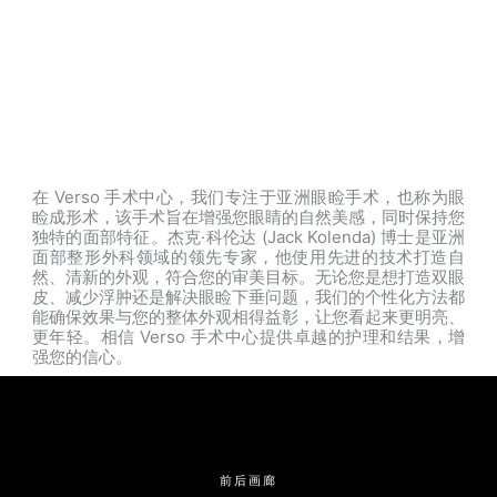
多伦多双眼皮手术
在 Verso 手术中心，我们专注于亚洲眼睑手术，也称为眼
睑成形术，该手术旨在增强您眼睛的自然美感，同时保持您
独特的面部特征。杰克·科伦达 (Jack Kolenda) 博士是亚洲
面部整形外科领域的领先专家，他使用先进的技术打造自
然、清新的外观，符合您的审美目标。无论您是想打造双眼
皮、减少浮肿还是解决眼睑下垂问题，我们的个性化方法都
能确保效果与您的整体外观相得益彰，让您看起来更明亮、
更年轻。相信 Verso 手术中心提供卓越的护理和结果，增
强您的信心。
前后画廊